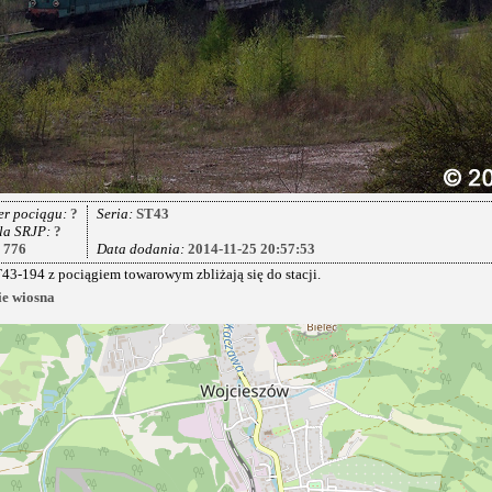
r pociągu:
?
Seria:
ST43
la SRJP:
?
:
776
Data dodania:
2014-11-25 20:57:53
43-194 z pociągiem towarowym zbliżają się do stacji.
ie
wiosna