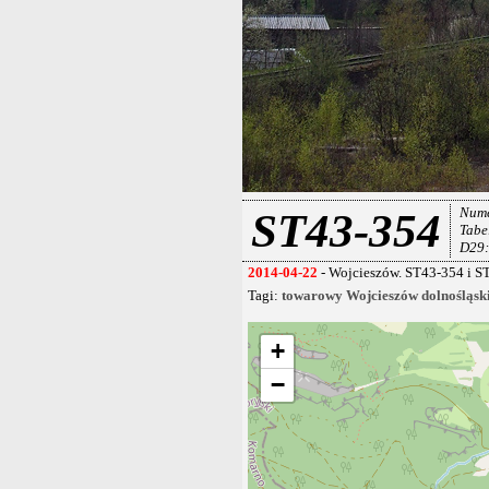
Nume
ST43-354
Tabe
D29
2014-04-22
- Wojcieszów. ST43-354 i ST
Tagi:
towarowy
Wojcieszów
dolnośląsk
+
−