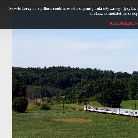
< Nowsze
Serwis korzysta z plików cookies w celu zapamiętania używanego języka. Jeś
możesz samodzielnie zarząd
ROZUMIEM, N