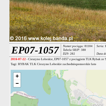
Numer pociągu:
81104
Seria:
EP07-1057
Tabela SRJP:
380
D29:
202
Data d
2016-07-22
- Cieszyno Łobeskie, EP07-1057 z pociągiem TLK Rybak ze 
Tagi:
RYBAK
TLK
Cieszyno Łobeskie
zachodniopomorskie
lato
+
−