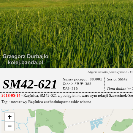
Zdjęcie zostało pomniejszone - kl
Numer pociągu:
883001
Seria:
SM42
SM42-621
Tabela SRJP:
385
D29:
210
Data dodania:
2018-05-14
- Rzęśnica, SM42-621 z pociągiem towarowym relacji Szczecinek-Szc
Tagi:
towarowy
Rzęśnica
zachodniopomorskie
wiosna
+
−