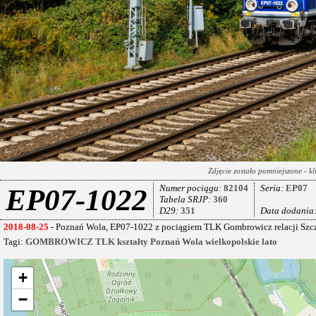
Zdjęcie zostało pomniejszone - kl
Numer pociągu:
82104
Seria:
EP07
EP07-1022
Tabela SRJP:
360
D29:
351
Data dodania
2018-08-25
- Poznań Wola, EP07-1022 z pociągiem TLK Gombrowicz relacji Szc
Tagi:
GOMBROWICZ
TLK
kształty
Poznań Wola
wielkopolskie
lato
+
−