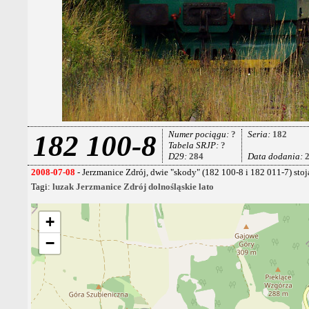
Numer pociągu:
?
Seria:
182
182 100-8
Tabela SRJP:
?
D29:
284
Data dodania:
2008-07-08
- Jerzmanice Zdrój, dwie "skody" (182 100-8 i 182 011-7) s
Tagi:
luzak
Jerzmanice Zdrój
dolnośląskie
lato
+
−