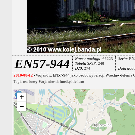
Numer pociągu:
66223
Seria:
EN
EN57-944
Tabela SRJP:
240
D29:
274
Data dod
2010-08-12
- Wojanów. EN57-944 jako osobowy relacji Wrocław-Jelenia G
Tagi:
osobowy
Wojanów
dolnośląskie
lato
+
−