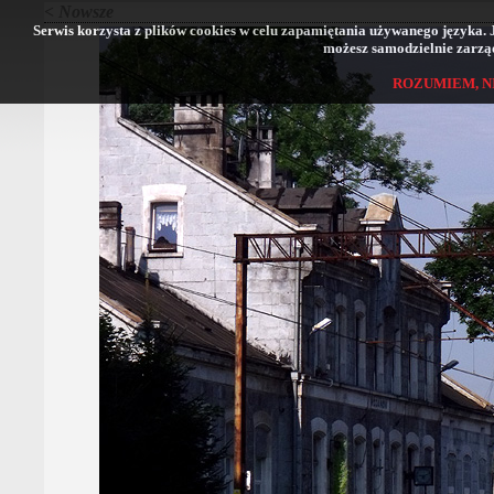
< Nowsze
Serwis korzysta z plików cookies w celu zapamiętania używanego języka. Jeś
możesz samodzielnie zarząd
ROZUMIEM, N