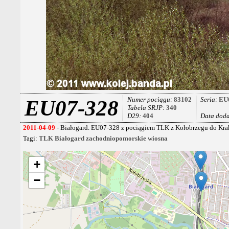
Numer pociągu:
83102
Seria:
EU
EU07-328
Tabela SRJP:
340
D29:
404
Data dod
2011-04-09
- Białogard. EU07-328 z pociągiem TLK z Kołobrzegu do Kra
Tagi:
TLK
Białogard
zachodniopomorskie
wiosna
+
−