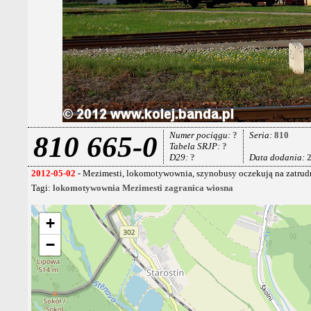
Numer pociągu:
?
Seria:
810
810 665-0
Tabela SRJP:
?
D29:
?
Data dodania:
2012-05-02
- Mezimesti, lokomotywownia, szynobusy oczekują na zatrudn
Tagi:
lokomotywownia
Mezimesti
zagranica
wiosna
+
−