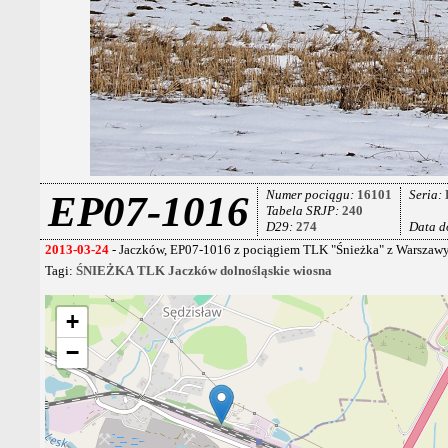
Numer pociągu:
16101
Seria:
EP07-1016
Tabela SRJP:
240
D29:
274
Data d
2013-03-24
- Jaczków, EP07-1016 z pociągiem TLK "Śnieżka" z Warszawy W
Tagi:
ŚNIEŻKA
TLK
Jaczków
dolnośląskie
wiosna
+
−