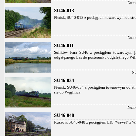
Nume
SU46-013
Pieńsk, SU46-013 z pociągiem towarowym od stron
Nume
SU46-011
Sulików. Para SU46 z pociągiem towarowym j
odgałęźnego Las do posterunku odgałęźnego Wil
Nu
SU46-034
Pieńsk. SU46-034 z pociągiem towarowym od stro
się do Węglińca.
Nume
SU46-048
Ruszów, SU46-048 z pociągiem EIC "Wawel" z Wr