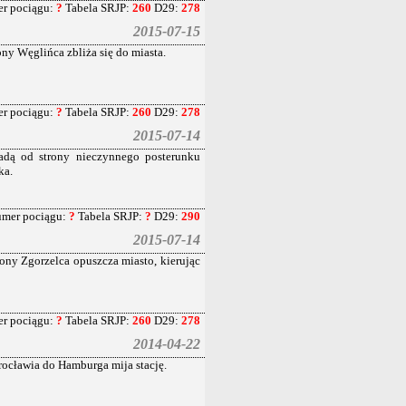
r pociągu:
?
Tabela SRJP:
260
D29:
278
2015-07-15
y Węglińca zbliża się do miasta.
r pociągu:
?
Tabela SRJP:
260
D29:
278
2015-07-14
adą od strony nieczynnego posterunku
ka.
mer pociągu:
?
Tabela SRJP:
?
D29:
290
2015-07-14
ny Zgorzelca opuszcza miasto, kierując
r pociągu:
?
Tabela SRJP:
260
D29:
278
2014-04-22
ocławia do Hamburga mija stację.