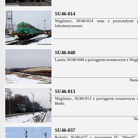
SU46-014
Węgliniec, SU46-014 wraz z pozostałymi po
lokomotywowni.
SU46-048
Lasów, SU46-048 z pociągiem towarowym z Węgliń
Nume
SU46-013
Węgliniec, SU46-013 z pociągiem towarowym o
Horki.
Nu
SU46-037
Rokitki. SU46-037 z pociągiem EC "Wawel"