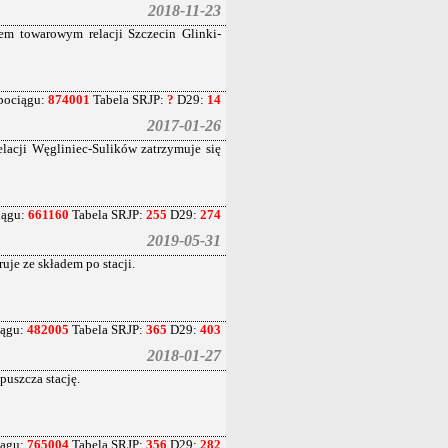
2018-11-23
em towarowym relacji Szczecin Glinki-
pociągu:
874001
Tabela SRJP:
?
D29:
14
2017-01-26
acji Węgliniec-Sulików zatrzymuje się
iągu:
661160
Tabela SRJP:
255
D29:
274
2019-05-31
je ze składem po stacji.
iągu:
482005
Tabela SRJP:
365
D29:
403
2018-01-27
uszcza stację.
iągu:
765004
Tabela SRJP:
356
D29:
282