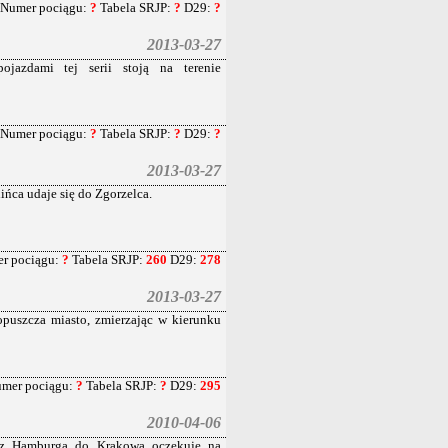
Numer pociągu:
?
Tabela SRJP:
?
D29:
?
2013-03-27
jazdami tej serii stoją na terenie
Numer pociągu:
?
Tabela SRJP:
?
D29:
?
2013-03-27
ca udaje się do Zgorzelca.
r pociągu:
?
Tabela SRJP:
260
D29:
278
2013-03-27
puszcza miasto, zmierzając w kierunku
mer pociągu:
?
Tabela SRJP:
?
D29:
295
2010-04-06
 z Hamburga do Krakowa oczekuje na