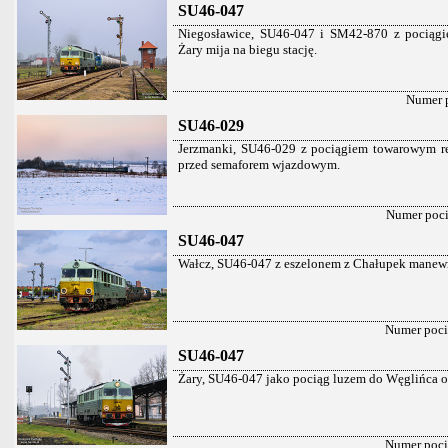
SU46-047
Niegosławice, SU46-047 i SM42-870 z pociągi
Żary mija na biegu stację.
Numer 
SU46-029
Jerzmanki, SU46-029 z pociągiem towarowym rel
przed semaforem wjazdowym.
Numer poc
SU46-047
Wałcz, SU46-047 z eszelonem z Chałupek manewru
Numer poc
SU46-047
Żary, SU46-047 jako pociąg luzem do Węglińca op
Numer poc