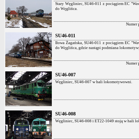
Stary Węgliniec, SU46-011 z pociągiem EC "Wawe
do Węglińca.
Numer 
SU46-011
Iłowa Żagańska, SU46-011 z pociągiem EC "Waw
do Węglińca, gdzie nastąpi podmiana lokomotyw
Numer 
SU46-007
Węgliniec, SU46-007 w hali lokomotywowni.
SU46-008
Węgliniec, SU46-008 i ET22-1049 stoją w hali 