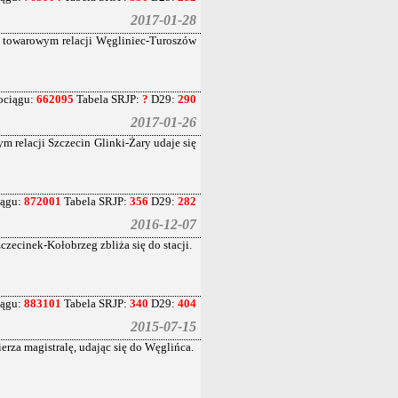
2017-01-28
 towarowym relacji Węgliniec-Turoszów
ociągu:
662095
Tabela SRJP:
?
D29:
290
2017-01-26
 relacji Szczecin Glinki-Żary udaje się
iągu:
872001
Tabela SRJP:
356
D29:
282
2016-12-07
czecinek-Kołobrzeg zbliża się do stacji.
iągu:
883101
Tabela SRJP:
340
D29:
404
2015-07-15
za magistralę, udając się do Węglińca.