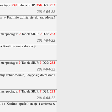
pociągu:
248
Tabela SRJP:
356
D29:
282
2014-04-22
w w Kaolinie zbliża się do zabudowań
mer pociągu:
?
Tabela SRJP:
?
D29:
283
2014-04-22
Kaolinie wraca do stacji.
mer pociągu:
?
Tabela SRJP:
?
D29:
283
2014-04-22
ja zabudowania, udając się do zakładu
mer pociągu:
?
Tabela SRJP:
?
D29:
283
2014-04-22
do Kaolina opuścił stację i zmierza w