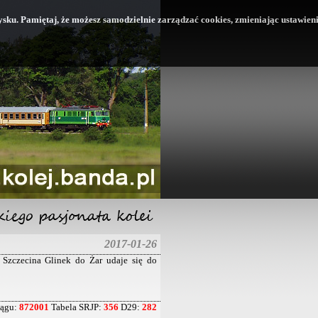
 dysku. Pamiętaj, że możesz samodzielnie zarządzać cookies, zmieniając ustawien
2017-01-26
Szczecina Glinek do Żar udaje się do
iągu:
872001
Tabela SRJP:
356
D29:
282