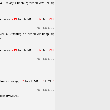
l" relacji Lüneburg-Wrocław zbliża się
pociągu:
249
Tabela SRJP:
356
D29:
282
2013-03-27
el" z Lüneburg do Wrocławia udaje się
y.
pociągu:
249
Tabela SRJP:
356
D29:
282
2013-03-27
Numer pociągu:
?
Tabela SRJP:
?
D29:
?
2013-03-27
lokomotywowni.