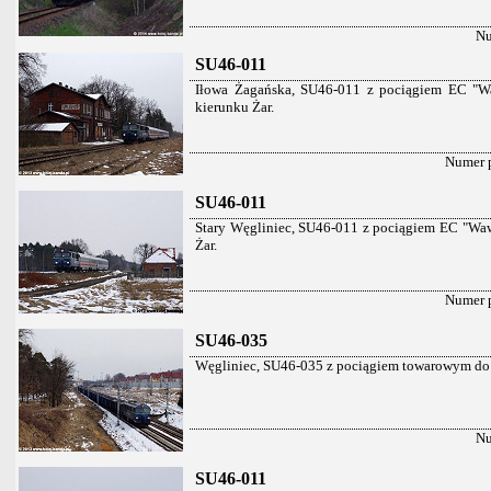
Nu
SU46-011
Iłowa Żagańska, SU46-011 z pociągiem EC "Wa
kierunku Żar.
Numer 
SU46-011
Stary Węgliniec, SU46-011 z pociągiem EC "Wawe
Żar.
Numer 
SU46-035
Węgliniec, SU46-035 z pociągiem towarowym do H
Nu
SU46-011