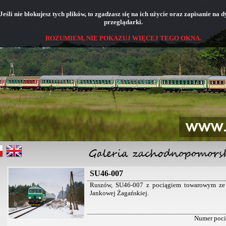
śli nie blokujesz tych plików, to zgadzasz się na ich użycie oraz zapisanie na
przeglądarki.
ROZUMIEM, NIE POKAZUJ WIĘCEJ TEGO OKNA.
SU46-007
Ruszów, SU46-007 z pociągiem towarowym ze 
Jankowej Żagańskiej.
Numer poc