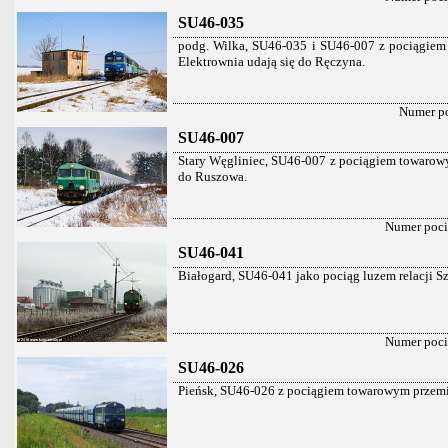
SU46-035
podg. Wilka, SU46-035 i SU46-007 z pociągiem
Elektrownia udają się do Ręczyna.
Numer p
SU46-007
Stary Węgliniec, SU46-007 z pociągiem towarowym
do Ruszowa.
Numer poc
SU46-041
Białogard, SU46-041 jako pociąg luzem relacji Sz
Numer poc
SU46-026
Pieńsk, SU46-026 z pociągiem towarowym przemier