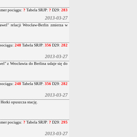
mer pociągu:
?
Tabela SRJP:
?
D29:
283
2013-03-27
wel" relacji Wrocław-Berlin zmierza w
pociągu:
248
Tabela SRJP:
356
D29:
282
2013-03-27
l" z Wrocławia do Berlina udaje się do
pociągu:
248
Tabela SRJP:
356
D29:
282
2013-03-27
orki opuszcza stację.
mer pociągu:
?
Tabela SRJP:
?
D29:
295
2013-03-27